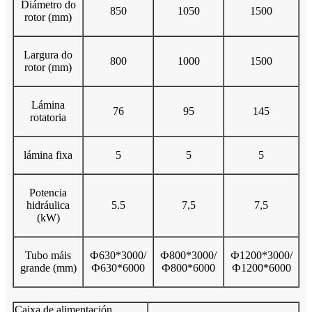
Diámetro do
850
1050
1500
rotor (mm)
Largura do
800
1000
1500
rotor (mm)
Lámina
76
95
145
rotatoria
lámina fixa
5
5
5
Potencia
hidráulica
5.5
7,5
7,5
(kW)
Tubo máis
Ф630*3000/
Ф800*3000/
Ф1200*3000/
grande (mm)
Ф630*6000
Ф800*6000
Ф1200*6000
Caixa de alimentación