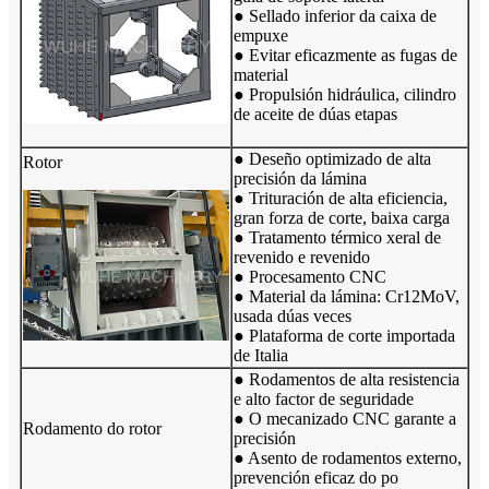
● Sellado inferior da caixa de
empuxe
● Evitar eficazmente as fugas de
material
● Propulsión hidráulica, cilindro
de aceite de dúas etapas
● Deseño optimizado de alta
Rotor
precisión da lámina
● Trituración de alta eficiencia,
gran forza de corte, baixa carga
● Tratamento térmico xeral de
revenido e revenido
● Procesamento CNC
● Material da lámina: Cr12MoV,
usada dúas veces
● Plataforma de corte importada
de Italia
● Rodamentos de alta resistencia
e alto factor de seguridade
● O mecanizado CNC garante a
Rodamento do rotor
precisión
● Asento de rodamentos externo,
prevención eficaz do po