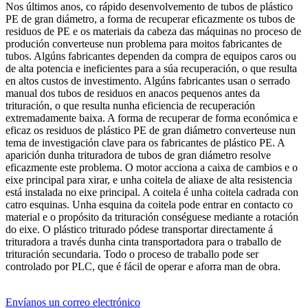
Nos últimos anos, co rápido desenvolvemento de tubos de plástico
PE de gran diámetro, a forma de recuperar eficazmente os tubos de
residuos de PE e os materiais da cabeza das máquinas no proceso de
produción converteuse nun problema para moitos fabricantes de
tubos. Algúns fabricantes dependen da compra de equipos caros ou
de alta potencia e ineficientes para a súa recuperación, o que resulta
en altos custos de investimento. Algúns fabricantes usan o serrado
manual dos tubos de residuos en anacos pequenos antes da
trituración, o que resulta nunha eficiencia de recuperación
extremadamente baixa. A forma de recuperar de forma económica e
eficaz os residuos de plástico PE de gran diámetro converteuse nun
tema de investigación clave para os fabricantes de plástico PE. A
aparición dunha trituradora de tubos de gran diámetro resolve
eficazmente este problema. O motor acciona a caixa de cambios e o
eixe principal para xirar, e unha coitela de aliaxe de alta resistencia
está instalada no eixe principal. A coitela é unha coitela cadrada con
catro esquinas. Unha esquina da coitela pode entrar en contacto co
material e o propósito da trituración conséguese mediante a rotación
do eixe. O plástico triturado pódese transportar directamente á
trituradora a través dunha cinta transportadora para o traballo de
trituración secundaria. Todo o proceso de traballo pode ser
controlado por PLC, que é fácil de operar e aforra man de obra.
Envíanos un correo electrónico