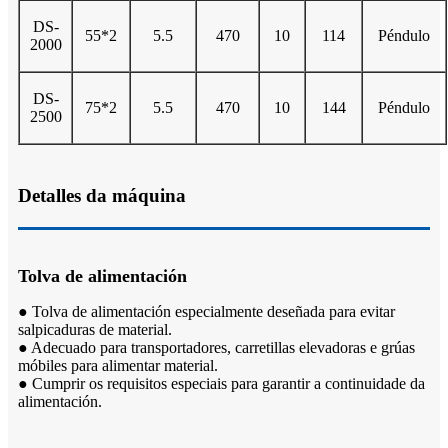
DS-
55*2
5.5
470
10
114
Péndulo
2000
DS-
75*2
5.5
470
10
144
Péndulo
2500
Detalles da máquina
Tolva de alimentación
● Tolva de alimentación especialmente deseñada para evitar
salpicaduras de material.
● Adecuado para transportadores, carretillas elevadoras e grúas
móbiles para alimentar material.
● Cumprir os requisitos especiais para garantir a continuidade da
alimentación.