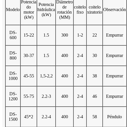
Potencia
Diámetro
Potencia
do
de
coitelo
coitelo
Modelo
hidráulica
Observación
motor
rotación
fixo
xiratorio
(kW)
(kW)
(MM)
DS-
15-22
1.5
300
1-2
22
Empurrar
600
DS-
30-37
1.5
400
2-4
30
Empurrar
800
DS-
45-55
1,5-2,2
400
2-4
38
Empurrar
1000
DS-
55-75
2.2-3
400
2-4
46
Empurrar
1200
DS-
45*2
2.2-4
400
2-4
58
Péndulo
1500