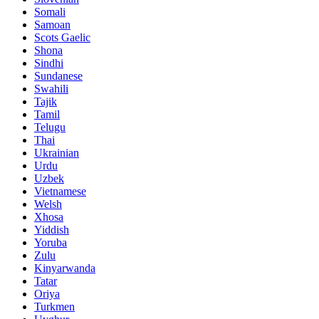
Somali
Samoan
Scots Gaelic
Shona
Sindhi
Sundanese
Swahili
Tajik
Tamil
Telugu
Thai
Ukrainian
Urdu
Uzbek
Vietnamese
Welsh
Xhosa
Yiddish
Yoruba
Zulu
Kinyarwanda
Tatar
Oriya
Turkmen